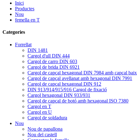
Inici
Productes
Nou
femella en T
Categories
Forrellat
DIN 1481
Cargol d'ull DIN 444
Cargol de carro DIN 603
Cargol de brida DIN 6921
Cargol de capçal hexagonal DIN 7984 amb capçal baix
Cargol de capçal avellanat amb hexagonal DIN 7991
Cargol de capçal hexagonal DIN 912
DIN 913/914/915/916 Cargol de fixació
Cargol hexagonal DIN 933/931
Cargol de capçal de botó amb hexagonal ISO 7380
Cargol en T
Cargol en U
Cargol de soldadura
Nou
Nou de papallona
Nou del castell