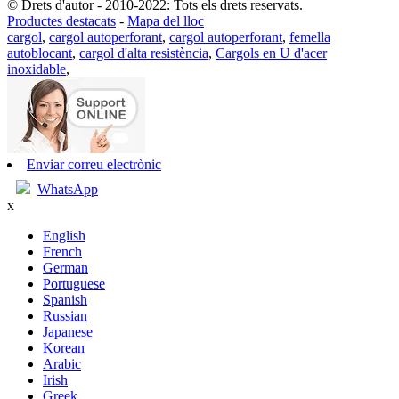
© Drets d'autor - 2010-2022: Tots els drets reservats.
Productes destacats
-
Mapa del lloc
cargol
,
cargol autoperforant
,
cargol autoperforant
,
femella
autoblocant
,
cargol d'alta resistència
,
Cargols en U d'acer
inoxidable
,
Enviar correu electrònic
WhatsApp
x
English
French
German
Portuguese
Spanish
Russian
Japanese
Korean
Arabic
Irish
Greek