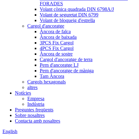
FORADES
Volant cònica quadrada DIN 6798A/J
Volant de seguretat DIN 6799
Volant de bloqueig d'estrella
Cargol d'ancoratge
Àncora de falca
Àncora de baixada
3PCS Fix Cargol
4PCS Fix Cargol
Àncora de sostre
Cargol d'ancoratge de terra
Pern d'ancoratge LJ
Pern d'ancoratge de màniga
Tam Àncora
Cargols hexagonals
altres
Notícies
Empresa
Indústria
Preguntes freqüents
Sobre nosaltres
Contacta amb nosaltres
English