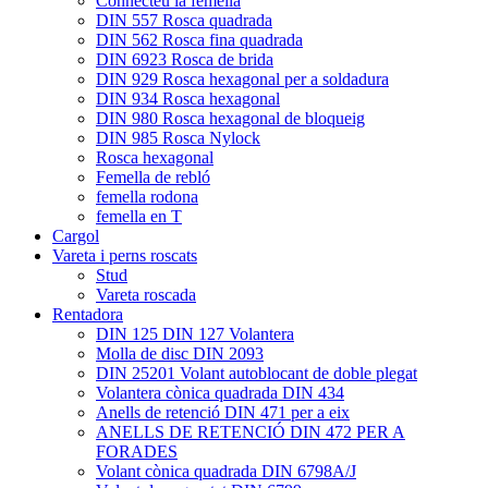
Connecteu la femella
DIN 557 Rosca quadrada
DIN 562 Rosca fina quadrada
DIN 6923 Rosca de brida
DIN 929 Rosca hexagonal per a soldadura
DIN 934 Rosca hexagonal
DIN 980 Rosca hexagonal de bloqueig
DIN 985 Rosca Nylock
Rosca hexagonal
Femella de rebló
femella rodona
femella en T
Cargol
Vareta i perns roscats
Stud
Vareta roscada
Rentadora
DIN 125 DIN 127 Volantera
Molla de disc DIN 2093
DIN 25201 Volant autoblocant de doble plegat
Volantera cònica quadrada DIN 434
Anells de retenció DIN 471 per a eix
ANELLS DE RETENCIÓ DIN 472 PER A
FORADES
Volant cònica quadrada DIN 6798A/J