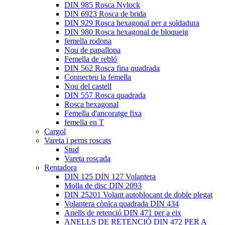
DIN 985 Rosca Nylock
DIN 6923 Rosca de brida
DIN 929 Rosca hexagonal per a soldadura
DIN 980 Rosca hexagonal de bloqueig
femella rodona
Nou de papallona
Femella de rebló
DIN 562 Rosca fina quadrada
Connecteu la femella
Nou del castell
DIN 557 Rosca quadrada
Rosca hexagonal
Femella d'ancoratge fixa
femella en T
Cargol
Vareta i perns roscats
Stud
Vareta roscada
Rentadora
DIN 125 DIN 127 Volantera
Molla de disc DIN 2093
DIN 25201 Volant autoblocant de doble plegat
Volantera cònica quadrada DIN 434
Anells de retenció DIN 471 per a eix
ANELLS DE RETENCIÓ DIN 472 PER A