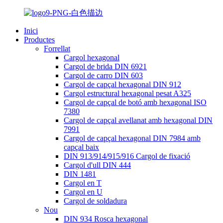
Inici
Productes
Forrellat
Cargol hexagonal
Cargol de brida DIN 6921
Cargol de carro DIN 603
Cargol de capçal hexagonal DIN 912
Cargol estructural hexagonal pesat A325
Cargol de capçal de botó amb hexagonal ISO
7380
Cargol de capçal avellanat amb hexagonal DIN
7991
Cargol de capçal hexagonal DIN 7984 amb
capçal baix
DIN 913/914/915/916 Cargol de fixació
Cargol d'ull DIN 444
DIN 1481
Cargol en T
Cargol en U
Cargol de soldadura
Nou
DIN 934 Rosca hexagonal